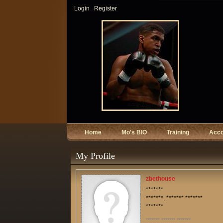
Login
Register
Home
Mo's BIO
Training
Acc
My Profile
zbethouse
*******
*******, ******* *******
*******
******* ******* *******