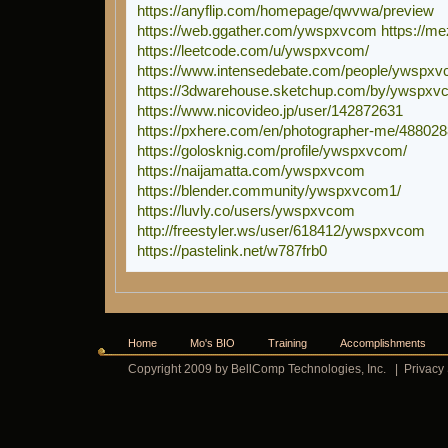
https://anyflip.com/homepage/qwvwa/preview
https://web.ggather.com/ywspxvcom
https://m
https://leetcode.com/u/ywspxvcom/
https://www.intensedebate.com/people/ywspx
https://3dwarehouse.sketchup.com/by/ywspxv
https://www.nicovideo.jp/user/142872631
https://pxhere.com/en/photographer-me/488028
https://golosknig.com/profile/ywspxvcom/
https://naijamatta.com/ywspxvcom
https://blender.community/ywspxvcom1/
https://luvly.co/users/ywspxvcom
http://freestyler.ws/user/618412/ywspxvcom
https://pastelink.net/w787frb0
Home
Mo's BIO
Training
Accomplishments
Copyright 2009 by BellComp Technologies, Inc.
|
Privacy