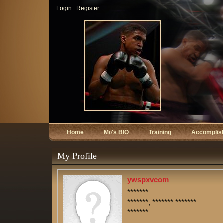
Login
Register
Home
Mo's BIO
Training
Accomplis
My Profile
ywspxvcom
*******
*******, ******* *******
*******