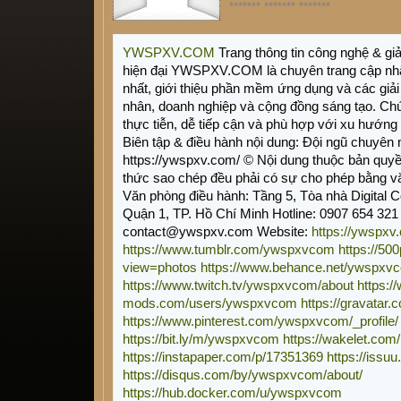
******* ******* *******
YWSPXV.COM
Trang thông tin công nghệ & gi
hiện đại YWSPXV.COM là chuyên trang cập nhậ
nhất, giới thiệu phần mềm ứng dụng và các giả
nhân, doanh nghiệp và cộng đồng sáng tạo. Ch
thực tiễn, dễ tiếp cận và phù hợp với xu hướng
Biên tập & điều hành nội dung: Đội ngũ chuyên 
https://ywspxv.com/ © Nội dung thuộc bản q
thức sao chép đều phải có sự cho phép bằng v
Văn phòng điều hành: Tầng 5, Tòa nhà Digital 
Quận 1, TP. Hồ Chí Minh Hotline: 0907 654 321
contact@ywspxv.com Website:
https://ywspxv
https://www.tumblr.com/ywspxvcom
https://5
view=photos
https://www.behance.net/ywspxv
https://www.twitch.tv/ywspxvcom/about
https:/
mods.com/users/ywspxvcom
https://gravata
https://www.pinterest.com/ywspxvcom/_profile/
https://bit.ly/m/ywspxvcom
https://wakelet.c
https://instapaper.com/p/17351369
https://iss
https://disqus.com/by/ywspxvcom/about/
https://hub.docker.com/u/ywspxvcom